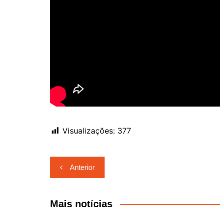
Visualizações:
377
Navegação
Anterior
de
Post
Mais notícias