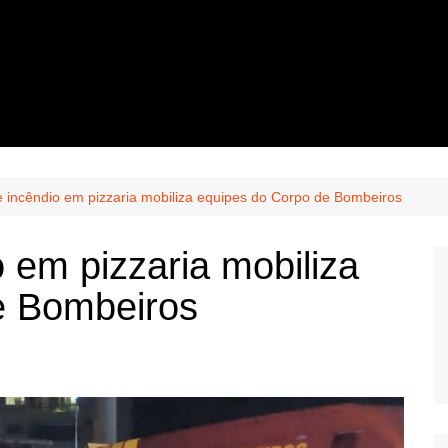
de incêndio em pizzaria mobiliza equipes do Corpo de Bombeiros
o em pizzaria mobiliza
e Bombeiros