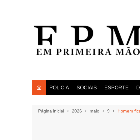
Ir
para
o
conteúdo
POLÍCIA
SOCIAIS
ESPORTE
D
Página inicial
2026
maio
9
Homem fica