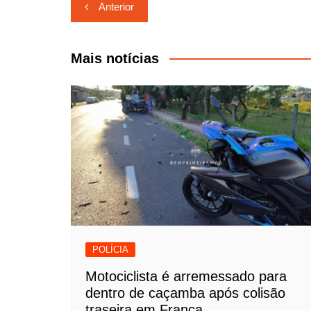
Navegação
Anterior
de
Post
Mais notícias
POLÍCIA
Motociclista é arremessado para
dentro de caçamba após colisão
traseira em Franca