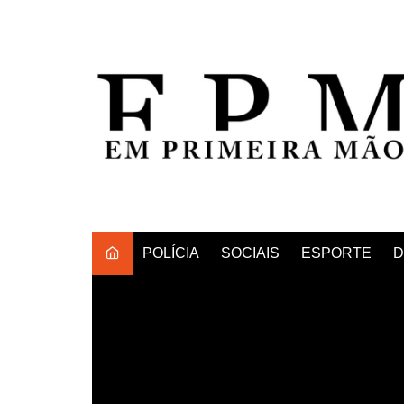
Ir
para
o
conteúdo
POLÍCIA
SOCIAIS
ESPORTE
D