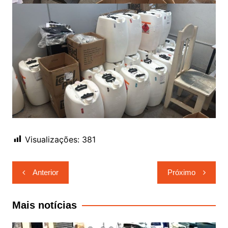
Visualizações:
381
Navegação
Anterior
Próximo
de
Post
Mais notícias