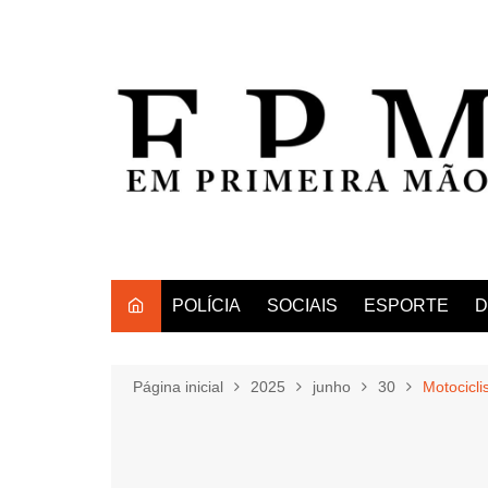
Ir
para
o
conteúdo
POLÍCIA
SOCIAIS
ESPORTE
D
Página inicial
2025
junho
30
Motocicli