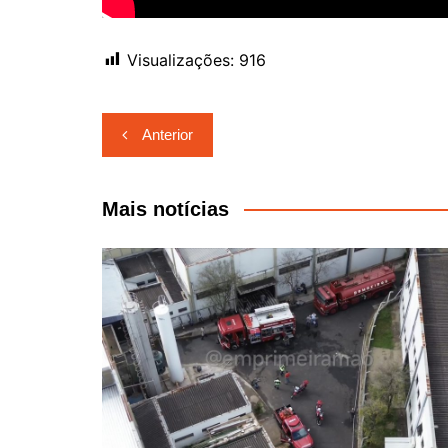
Visualizações:
916
Navegação
Anterior
de
Post
Mais notícias