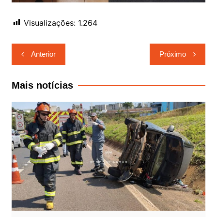
Visualizações:
1.264
Navegação
Anterior
Próximo
de
Post
Mais notícias