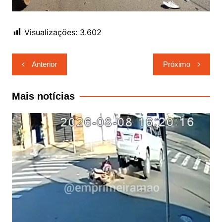
Visualizações:
3.602
Navegação
Anterior
Próximo
de
Post
Mais notícias