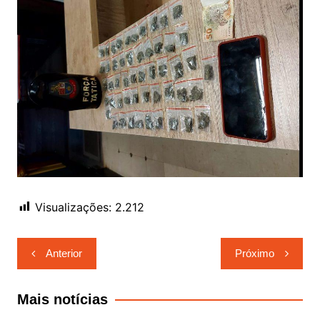
Visualizações:
2.212
Navegação
Anterior
Próximo
de
Post
Mais notícias