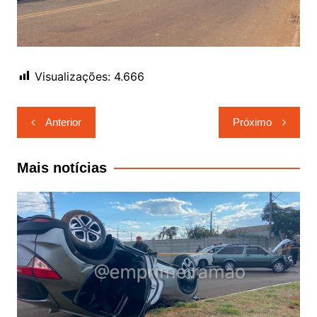
Visualizações:
4.666
Navegação
Anterior
Próximo
de
Post
Mais notícias