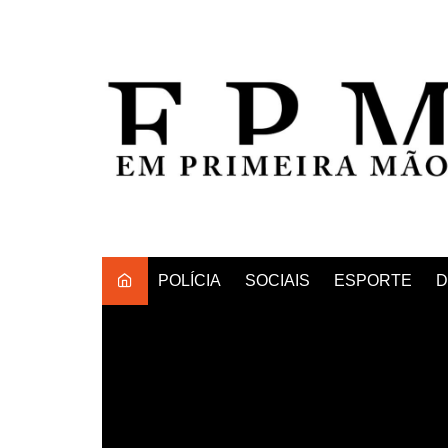
Ir
para
o
conteúdo
POLÍCIA
SOCIAIS
ESPORTE
D