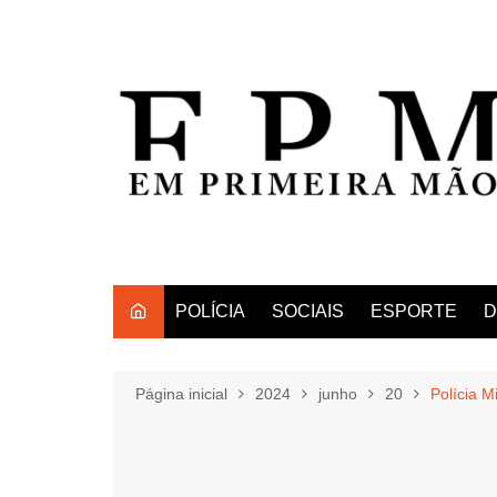
Ir
para
o
conteúdo
POLÍCIA
SOCIAIS
ESPORTE
D
Página inicial
2024
junho
20
Polícia M