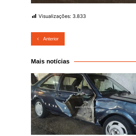
Visualizações:
3.833
Navegação
Anterior
de
Post
Mais notícias