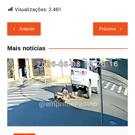
Visualizações:
2.461
Navegação
Anterior
Próximo
de
Post
Mais notícias