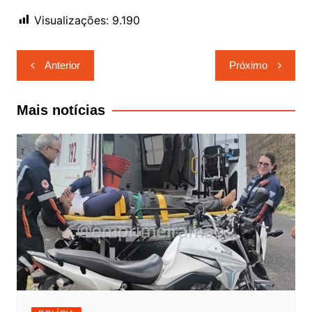
Visualizações:
9.190
Navegação
Anterior
Próximo
de
Post
Mais notícias