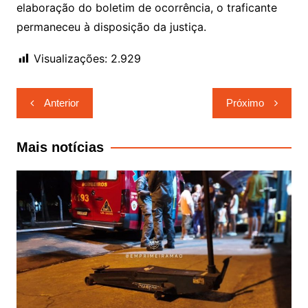
elaboração do boletim de ocorrência, o traficante
permaneceu à disposição da justiça.
Visualizações:
2.929
Navegação
Anterior
Próximo
de
Post
Mais notícias