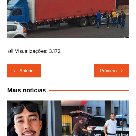
Visualizações:
3.172
Navegação
Anterior
Próximo
de
Post
Mais notícias