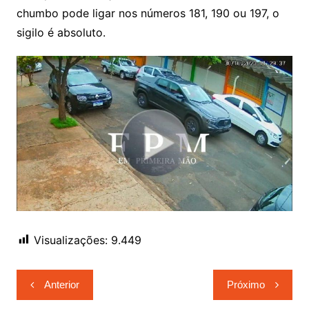
chumbo pode ligar nos números 181, 190 ou 197, o
sigilo é absoluto.
Visualizações:
9.449
Navegação
Anterior
Próximo
de