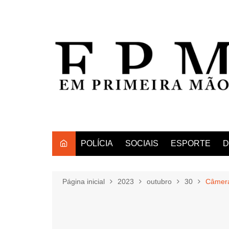
Ir
para
o
conteúdo
POLÍCIA
SOCIAIS
ESPORTE
D
Página inicial
2023
outubro
30
Câmera