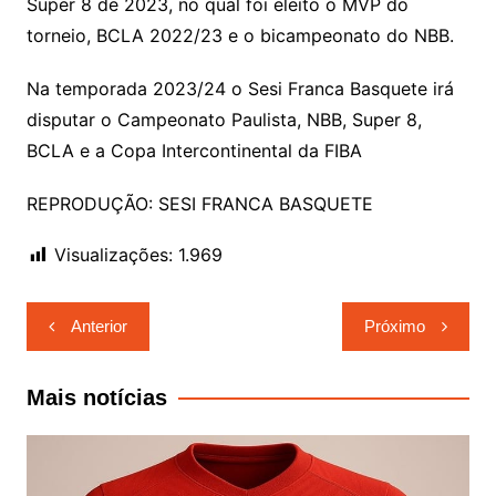
Super 8 de 2023, no qual foi eleito o MVP do
torneio, BCLA 2022/23 e o bicampeonato do NBB.
Na temporada 2023/24 o Sesi Franca Basquete irá
disputar o Campeonato Paulista, NBB, Super 8,
BCLA e a Copa Intercontinental da FIBA
REPRODUÇÃO: SESI FRANCA BASQUETE
Visualizações:
1.969
Navegação
Anterior
Próximo
de
Post
Mais notícias