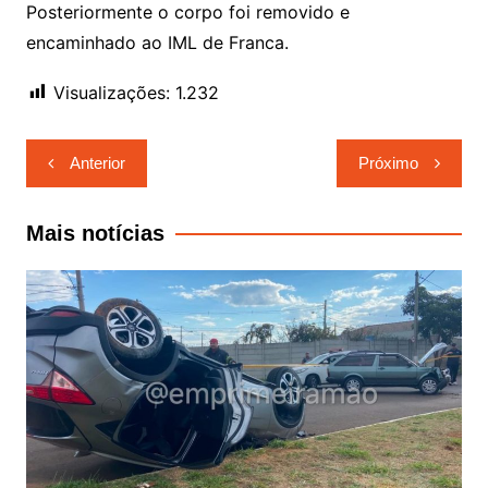
Posteriormente o corpo foi removido e
encaminhado ao IML de Franca.
Visualizações:
1.232
Navegação
Anterior
Próximo
de
Post
Mais notícias