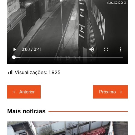
Visualizações:
1.925
Navegação
Anterior
Próximo
de
Post
Mais notícias