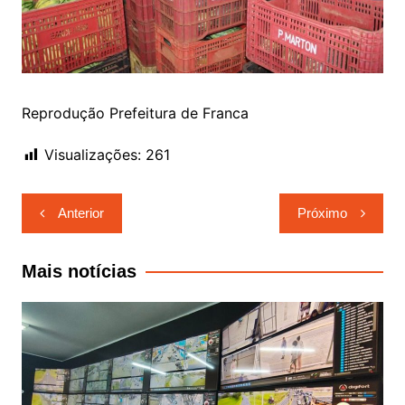
Reprodução Prefeitura de Franca
Visualizações:
261
Navegação
Anterior
Próximo
de
Post
Mais notícias