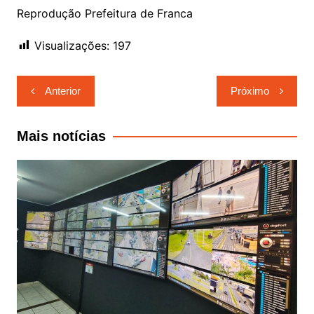
Reprodução Prefeitura de Franca
Visualizações:
197
Navegação
Anterior
Próximo
de
Post
Mais notícias