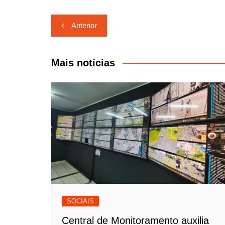
Navegação
Anterior
de
Post
Mais notícias
SOCIAIS
Central de Monitoramento auxilia