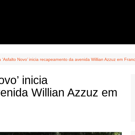
‘Asfalto Novo’ inicia recapeamento da avenida Willian Azzuz em Fran
vo’ inicia
enida Willian Azzuz em