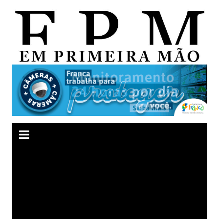
Ir
para
o
conteúdo