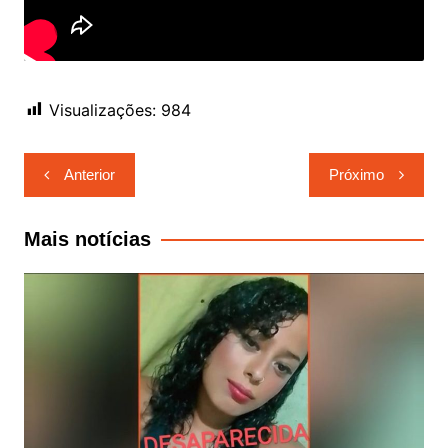
Visualizações:
984
Navegação
Anterior
Próximo
de
Post
Mais notícias