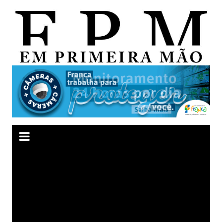
Ir
para
o
conteúdo