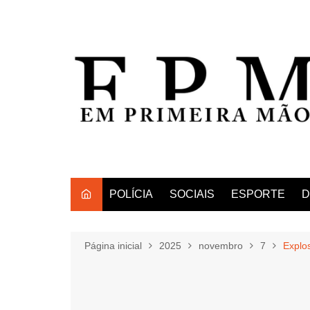
Ir
para
o
conteúdo
POLÍCIA
SOCIAIS
ESPORTE
D
Página inicial
2025
novembro
7
Explo