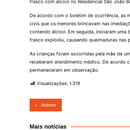
frasco com álcool no Residencial São João Ba
De acordo com o boletim de ocorrência, as mã
civis que os menores brincavam nas imediaç
contendo álcool. Em seguida, iniciaram uma 
frasco explodiu, causando queimaduras nas 
As crianças foram socorridas pela mãe de um
receberam atendimento médico. De acordo co
permaneceram em observação.
Visualizações:
1.319
Navegação
Anterior
de
Post
Mais notícias