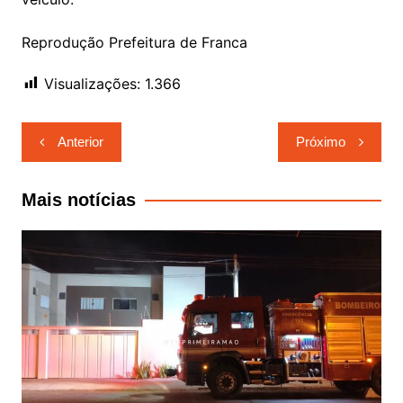
Reprodução Prefeitura de Franca
Visualizações:
1.366
Navegação
Anterior
Próximo
de
Post
Mais notícias