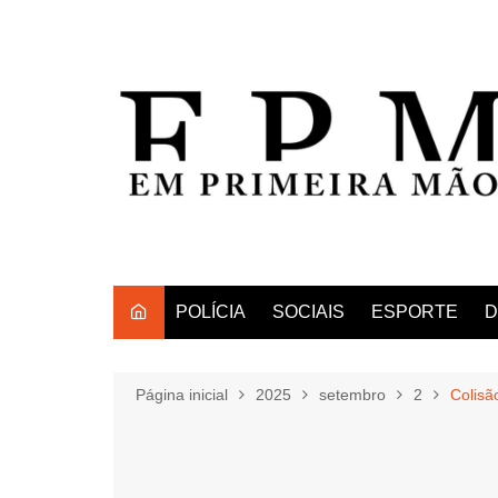
Ir
para
o
conteúdo
POLÍCIA
SOCIAIS
ESPORTE
D
Página inicial
2025
setembro
2
Colisã