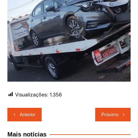
Visualizações:
1.356
Navegação
Anterior
Próximo
de
Post
Mais notícias