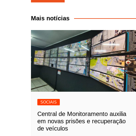
de
Post
Mais notícias
SOCIAIS
Central de Monitoramento auxilia
em novas prisões e recuperação
de veículos