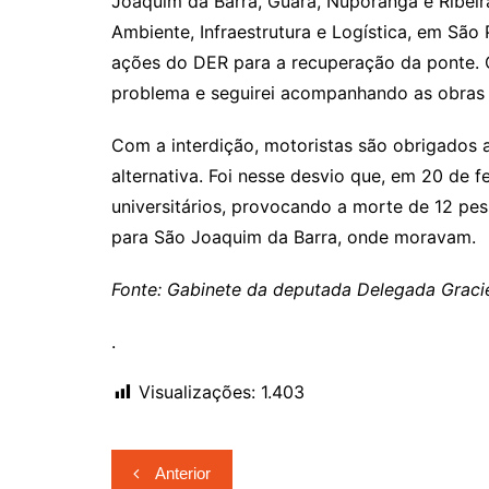
Joaquim da Barra, Guará, Nuporanga e Ribeir
Ambiente, Infraestrutura e Logística, em Sã
ações do DER para a recuperação da ponte. 
problema e seguirei acompanhando as obras at
Com a interdição, motoristas são obrigados a
alternativa. Foi nesse desvio que, em 20 de 
universitários, provocando a morte de 12 pe
para São Joaquim da Barra, onde moravam.
Fonte: Gabinete da deputada Delegada Graci
.
Visualizações:
1.403
Navegação
Anterior