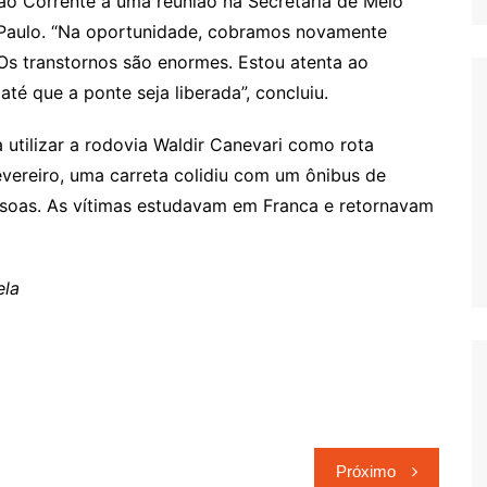
ão Corrente a uma reunião na Secretaria de Meio
o Paulo. “Na oportunidade, cobramos novamente
Os transtornos são enormes. Estou atenta ao
é que a ponte seja liberada”, concluiu.
 utilizar a rodovia Waldir Canevari como rota
fevereiro, uma carreta colidiu com um ônibus de
ssoas. As vítimas estudavam em Franca e retornavam
ela
Próximo