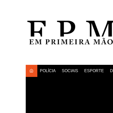
Ir
para
o
conteúdo
POLÍCIA
SOCIAIS
ESPORTE
D