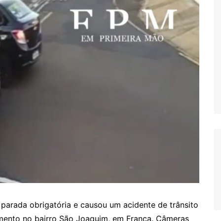
 parada obrigatória e causou um acidente de trânsito
amento no bairro São Joaquim, em Franca. Câmeras