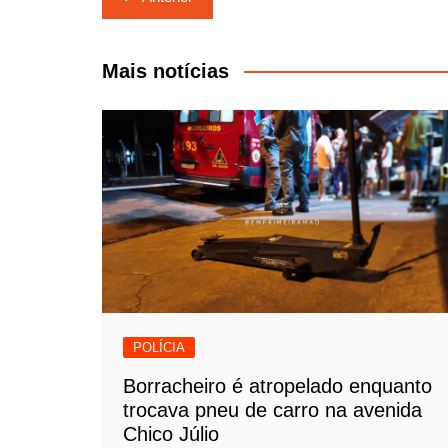
de
Post
Mais notícias
POLÍCIA
Borracheiro é atropelado enquanto
trocava pneu de carro na avenida
Chico Júlio