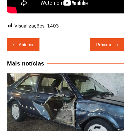
Visualizações:
1.403
Navegação
Anterior
Próximo
de
Post
Mais notícias