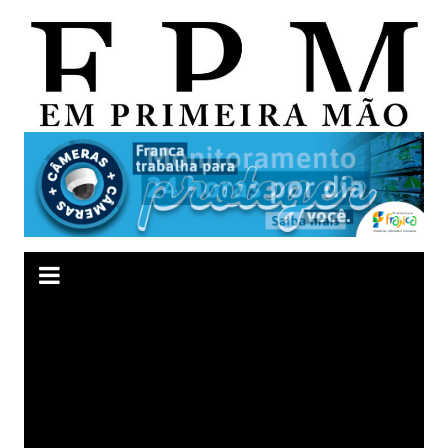
Ir
para
o
conteúdo