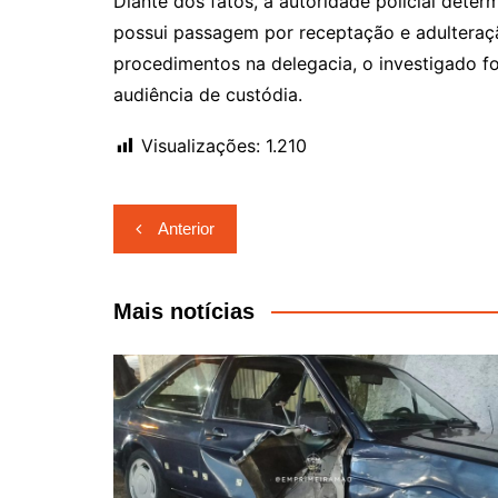
Diante dos fatos, a autoridade policial determ
possui passagem por receptação e adulteração
procedimentos na delegacia, o investigado f
audiência de custódia.
Visualizações:
1.210
Navegação
Anterior
de
Post
Mais notícias