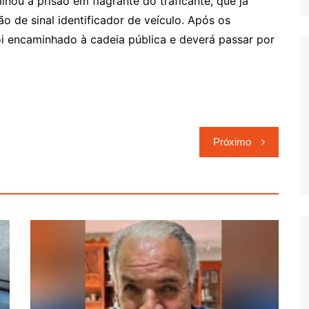
inou a prisão em flagrante do traficante, que já
 de sinal identificador de veículo. Após os
oi encaminhado à cadeia pública e deverá passar por
Próximo