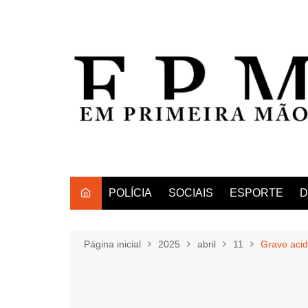
Ir
para
o
conteúdo
POLÍCIA
SOCIAIS
ESPORTE
D
Página inicial
2025
abril
11
Grave acid