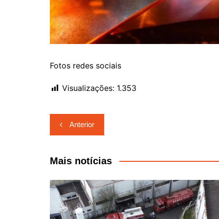
Fotos redes sociais
Visualizações:
1.353
Navegação
Anterior
de
Post
Mais notícias