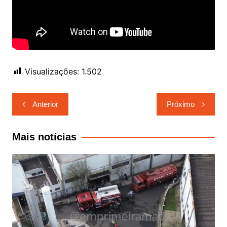
Visualizações:
1.502
Navegação
Anterior
Próximo
de
Post
Mais notícias