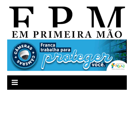
Ir
para
o
conteúdo