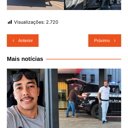
Visualizações:
2.720
Navegação
Anterior
Próximo
de
Post
Mais notícias