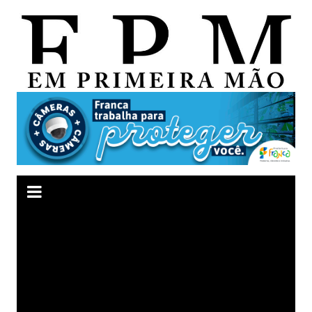
Ir
para
o
conteúdo