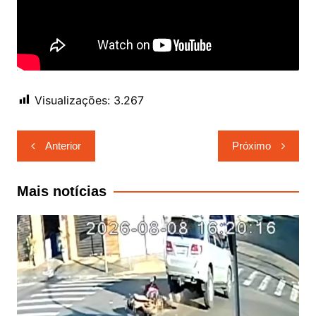
Visualizações:
3.267
Navegação
Anterior
Próximo
de
Post
Mais notícias