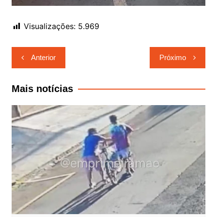
Visualizações:
5.969
Navegação
Anterior
Próximo
de
Post
Mais notícias