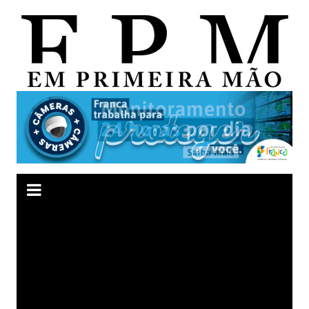
Ir
para
o
conteúdo