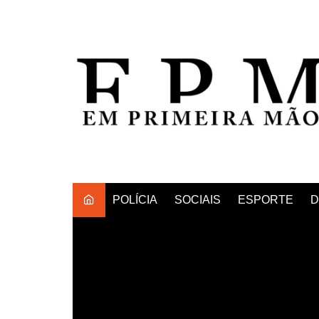
Ir
para
o
conteúdo
POLÍCIA
SOCIAIS
ESPORTE
D