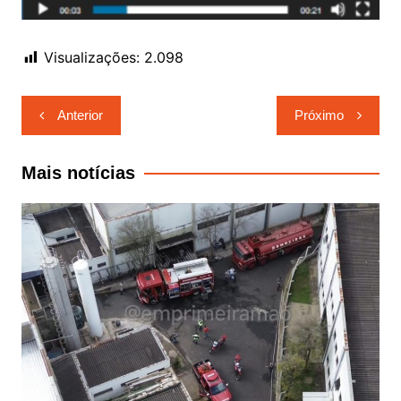
Visualizações:
2.098
Navegação
Anterior
Próximo
de
Post
Mais notícias