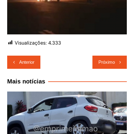
Visualizações:
4.333
Navegação
Anterior
Próximo
de
Post
Mais notícias