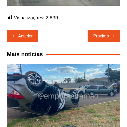
Visualizações:
2.639
Navegação
Anterior
Próximo
de
Post
Mais notícias