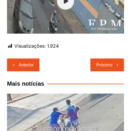
Visualizações:
1.924
Navegação
Anterior
Próximo
de
Post
Mais notícias