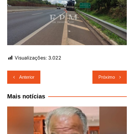
Visualizações:
3.022
Navegação
Anterior
Próximo
de
Post
Mais notícias