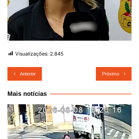
Visualizações:
2.845
Navegação
Anterior
Próximo
de
Post
Mais notícias