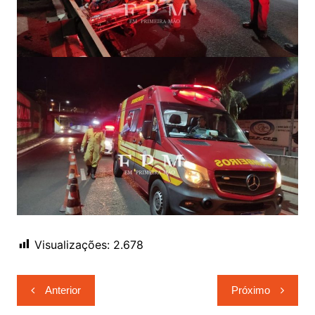
Visualizações:
2.678
Navegação
Anterior
Próximo
de