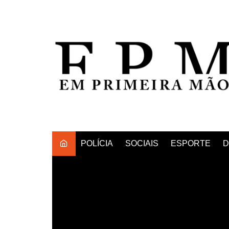
Ir
para
o
conteúdo
POLÍCIA
SOCIAIS
ESPORTE
D