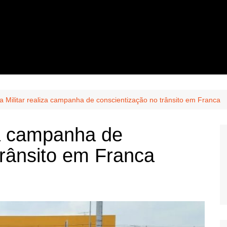
ia Militar realiza campanha de conscientização no trânsito em Franca
iza campanha de
trânsito em Franca